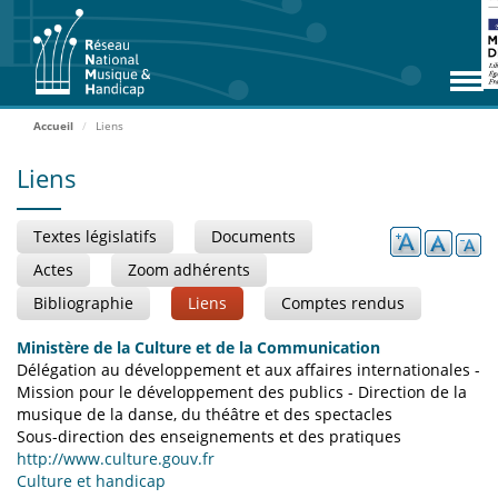
Aller
RNMH
au
contenu
Missions
principal
Adhérents
Accueil
Liens
Rencontres
Liens
Zoom Adhérents
Textes législatifs
Documents
Espace ressources
Actes
Zoom adhérents
Contact
Bibliographie
Liens
Comptes rendus
Accueil
Ministère de la Culture et de la Communication
Délégation au développement et aux affaires internationales -
Mission pour le développement des publics - Direction de la
musique de la danse, du théâtre et des spectacles
ADHÉRER
Sous-direction des enseignements et des pratiques
http://www.culture.gouv.fr
ACCÈS EXTRANET
Culture et handicap