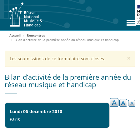
Aller
RNMH
au
contenu
Missions
principal
Adhérents
Accueil
Rencontres
Bilan d’activité de la première année du réseau musique et handicap
Rencontres
Zoom Adhérents
×
Message
Les soumissions de ce formulaire sont closes.
d'avertissement
Espace ressources
Bilan d’activité de la première année du
Contact
réseau musique et handicap
Accueil
Lundi 06 décembre 2010
ADHÉRER
Paris
ACCÈS EXTRANET